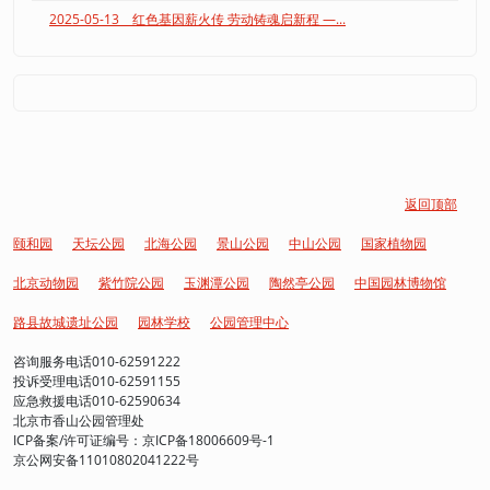
2025-05-13 红色基因薪火传 劳动铸魂启新程 —...
返回顶部
颐和园
天坛公园
北海公园
景山公园
中山公园
国家植物园
北京动物园
紫竹院公园
玉渊潭公园
陶然亭公园
中国园林博物馆
路县故城遗址公园
园林学校
公园管理中心
咨询服务电话010-62591222
投诉受理电话010-62591155
应急救援电话010-62590634
北京市香山公园管理处
ICP备案/许可证编号：京ICP备18006609号-1
京公网安备11010802041222号