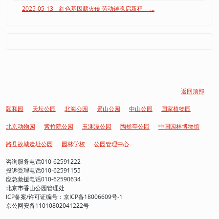
2025-05-13 红色基因薪火传 劳动铸魂启新程 —...
返回顶部
颐和园
天坛公园
北海公园
景山公园
中山公园
国家植物园
北京动物园
紫竹院公园
玉渊潭公园
陶然亭公园
中国园林博物馆
路县故城遗址公园
园林学校
公园管理中心
咨询服务电话010-62591222
投诉受理电话010-62591155
应急救援电话010-62590634
北京市香山公园管理处
ICP备案/许可证编号：京ICP备18006609号-1
京公网安备11010802041222号