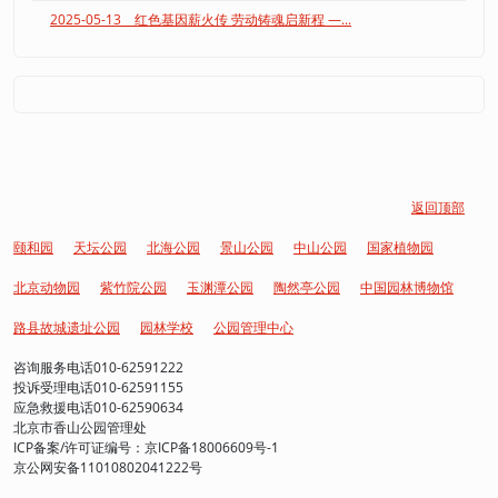
2025-05-13 红色基因薪火传 劳动铸魂启新程 —...
返回顶部
颐和园
天坛公园
北海公园
景山公园
中山公园
国家植物园
北京动物园
紫竹院公园
玉渊潭公园
陶然亭公园
中国园林博物馆
路县故城遗址公园
园林学校
公园管理中心
咨询服务电话010-62591222
投诉受理电话010-62591155
应急救援电话010-62590634
北京市香山公园管理处
ICP备案/许可证编号：京ICP备18006609号-1
京公网安备11010802041222号