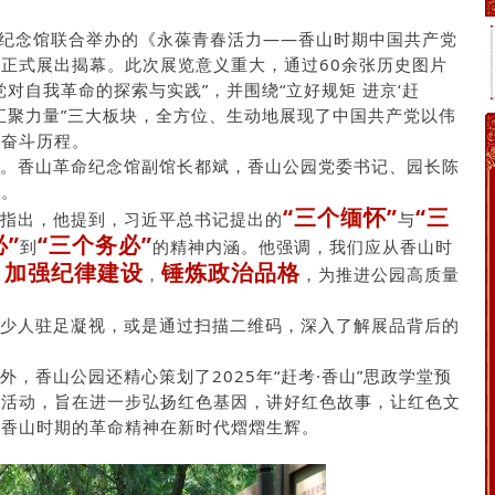
纪念馆联合举办的《永葆青春活力——香山时期中国共产党
正式展出揭幕。此次展览意义重大，通过60余张历史图片
对自我革命的探索与实践”，并围绕“立好规矩 进京‘赶
民心 汇聚力量”三大板块，全方位、生动地展现了中国共产党以伟
辉奋斗历程。
。香山革命纪念馆副馆长都斌，香山公园党委书记、园长陈
话。
“三个缅怀”
“三
指出，他提到，习近平总书记提出的
与
必”
“三个务必”
到
的精神内涵。
他强调，我们应从香山时
加强纪律建设
锤炼政治品格
，
，
，为推进公园高质量
少人驻足凝视，或是通过扫描二维码，深入了解展品背后的
，香山公园还精心策划了2025年“赶考·香山”思政学堂预
列活动，旨在进一步弘扬红色基因，讲好红色故事，让红色文
使香山时期的革命精神在新时代熠熠生辉。