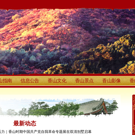
山指南
信息公告
香山文化
香山景点
香山影像
香
最新动态
活力｜香山时期中国共产党自我革命专题展在双清别墅启幕