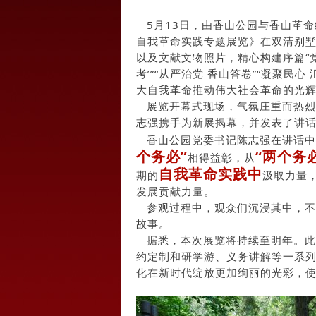
5月13日，由香山公园与香山革命
自我革命实践专题展览》在双清别墅
以及文献文物照片，精心构建序篇“党
考’”“从严治党 香山答卷”“凝聚
大自我革命推动伟大社会革命的光
展览开幕式现场，气氛庄重而热烈
志强携手为新展揭幕，并发表了讲
香山公园党委书记陈志强在讲话中
个务必”
“两个务
相得益彰，从
自我革命实践中
期的
汲取力量
发展贡献力量。
参观过程中，观众们沉浸其中，不
故事。
据悉，本次展览将持续至明年。此外
约定制和研学游、义务讲解等一系
化在新时代绽放更加绚丽的光彩，