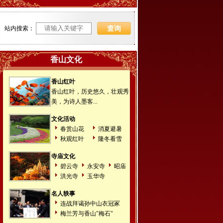
站内搜索：
香山文化
香山红叶
香山红叶，历史悠久，壮观秀
美，为诗人墨客...
文化活动
春赏山花
消夏避暑
秋观红叶
隆冬看雪
寺庙文化
碧云寺
永安寺
昭庙
洪光寺
玉华寺
名人轶事
连战拜谒孙中山衣冠冢
梅兰芳与香山"梅石"