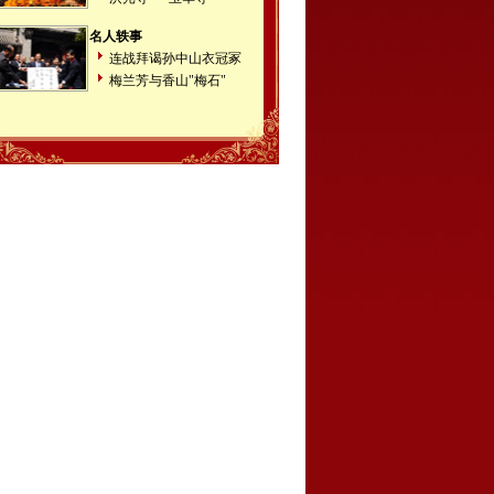
名人轶事
连战拜谒孙中山衣冠冢
梅兰芳与香山"梅石"