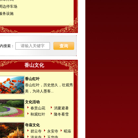
周边停车场
服务设施
内搜索：
香山文化
香山红叶
香山红叶，历史悠久，壮观秀
美，为诗人墨客...
文化活动
春赏山花
消夏避暑
秋观红叶
隆冬看雪
寺庙文化
碧云寺
永安寺
昭庙
洪光寺
玉华寺