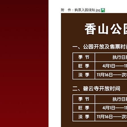
附 件：
购票入园须知.jpg