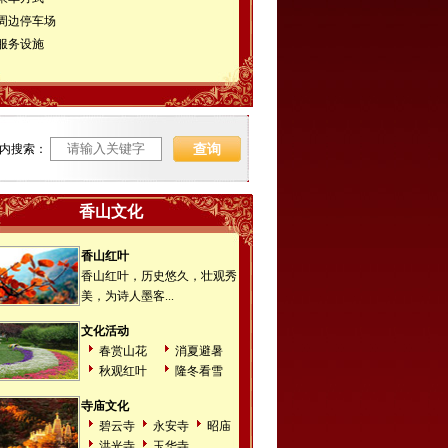
周边停车场
服务设施
内搜索：
香山文化
香山红叶
香山红叶，历史悠久，壮观秀
美，为诗人墨客...
文化活动
春赏山花
消夏避暑
秋观红叶
隆冬看雪
寺庙文化
碧云寺
永安寺
昭庙
洪光寺
玉华寺