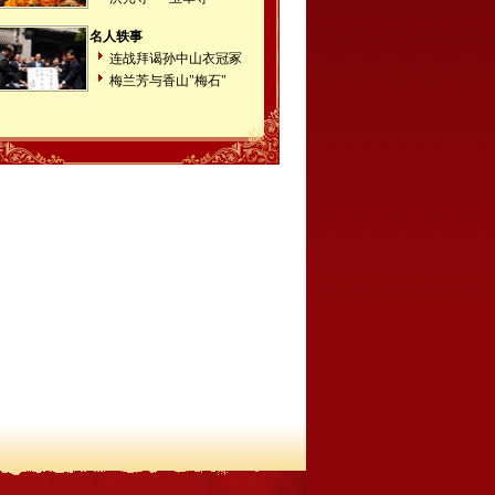
名人轶事
连战拜谒孙中山衣冠冢
梅兰芳与香山"梅石"