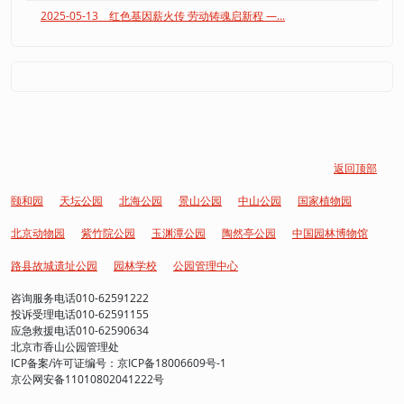
2025-05-13 红色基因薪火传 劳动铸魂启新程 —...
返回顶部
颐和园
天坛公园
北海公园
景山公园
中山公园
国家植物园
北京动物园
紫竹院公园
玉渊潭公园
陶然亭公园
中国园林博物馆
路县故城遗址公园
园林学校
公园管理中心
咨询服务电话010-62591222
投诉受理电话010-62591155
应急救援电话010-62590634
北京市香山公园管理处
ICP备案/许可证编号：京ICP备18006609号-1
京公网安备11010802041222号