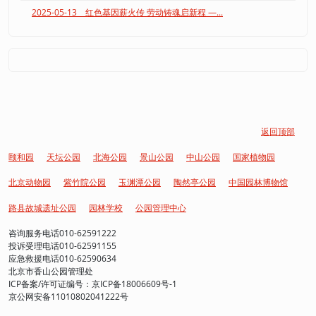
2025-05-13 红色基因薪火传 劳动铸魂启新程 —...
返回顶部
颐和园
天坛公园
北海公园
景山公园
中山公园
国家植物园
北京动物园
紫竹院公园
玉渊潭公园
陶然亭公园
中国园林博物馆
路县故城遗址公园
园林学校
公园管理中心
咨询服务电话010-62591222
投诉受理电话010-62591155
应急救援电话010-62590634
北京市香山公园管理处
ICP备案/许可证编号：京ICP备18006609号-1
京公网安备11010802041222号