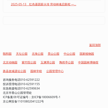
2025-05-13 红色基因薪火传 劳动铸魂启新程 —...
返回顶部
颐和园
天坛公园
北海公园
景山公园
中山公园
国家植物园
北京动物园
紫竹院公园
玉渊潭公园
陶然亭公园
中国园林博物馆
路县故城遗址公园
园林学校
公园管理中心
咨询服务电话010-62591222
投诉受理电话010-62591155
应急救援电话010-62590634
北京市香山公园管理处
ICP备案/许可证编号：京ICP备18006609号-1
京公网安备11010802041222号